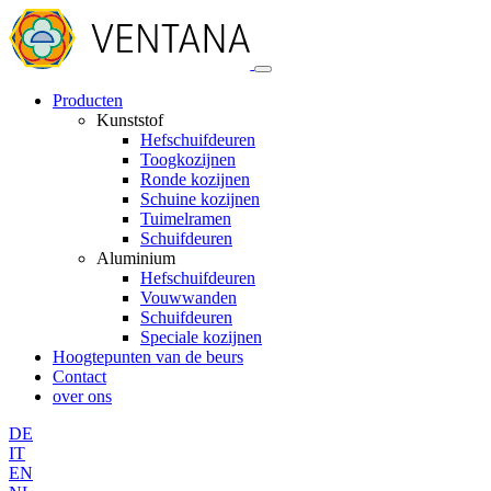
Producten
Kunststof
Hefschuifdeuren
Toogkozijnen
Ronde kozijnen
Schuine kozijnen
Tuimelramen
Schuifdeuren
Aluminium
Hefschuifdeuren
Vouwwanden
Schuifdeuren
Speciale kozijnen
Hoogtepunten van de beurs
Contact
over ons
DE
IT
EN