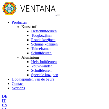
Producten
Kunststof
Hefschuifdeuren
Toogkozijnen
Ronde kozijnen
Schuine kozijnen
Tuimelramen
Schuifdeuren
Aluminium
Hefschuifdeuren
Vouwwanden
Schuifdeuren
Speciale kozijnen
Hoogtepunten van de beurs
Contact
over ons
DE
IT
EN