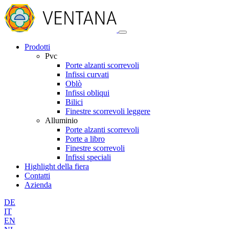
Prodotti
Pvc
Porte alzanti scorrevoli
Infissi curvati
Oblò
Infissi obliqui
Bilici
Finestre scorrevoli leggere
Alluminio
Porte alzanti scorrevoli
Porte a libro
Finestre scorrevoli
Infissi speciali
Highlight della fiera
Contatti
Azienda
DE
IT
EN