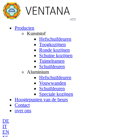
Producten
Kunststof
Hefschuifdeuren
Toogkozijnen
Ronde kozijnen
Schuine kozijnen
Tuimelramen
Schuifdeuren
Aluminium
Hefschuifdeuren
Vouwwanden
Schuifdeuren
Speciale kozijnen
Hoogtepunten van de beurs
Contact
over ons
DE
IT
EN