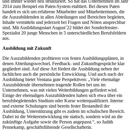
und immer wieder neu strukturiert. So hat das Unternehmen im Jahr
2014 zum Beispiel ein Paten-System etabliert. Bei diesen Paten
handelt es sich um erfahrene Mitarbeiter und Mitarbeiterinnen, die
die Auszubildenden in allen Abteilungen und Bereichen begleiten,
Inhalte vermitteln und jederzeit bei Fragen und Nöten ansprechbar
sind. Mit Ausbildungsstart August´22 bildet der Sonderfenster-
Spezialist 20 junge Menschen in 5 unterschiedlichen Berufsfeldern
aus.
Ausbildung mit Zukunft
Die Auszubildenden profitieren von festen Ausbildungsplänen, in
denen Abteilungswechsel, Feedback- und Zukunftsgespräche klar
gegliedert sind. Auf diese Art fördert die Ausbildung neben der
fachlichen auch die persönliche Entwicklung. Und auch nach der
Ausbildung bietet Ventana gute Perspektiven: „Viele ehemalige
Auszubildende übernehmen tragende Rollen bei uns im
Unternehmen, was mit vielen Weiterbildungen gefördert wird.
Einige der ehemaligen Auszubildenden haben sich etwa über ein
berufsbegleitendes Studium oder Kurse weiterqualifiziert. Interne
und externe Schulungen sind bereits fester Bestandteil der
Ausbildung, Unterstützung gibt es zudem im schulischen Bereich.
Dabei ist die Weiterentwicklung nie statisch, sondern wird an die
zukünftige Aufgabe sowie die Person angepasst.“, so Judith
Pennekamp, geschäftsführende Gesellschafterin.