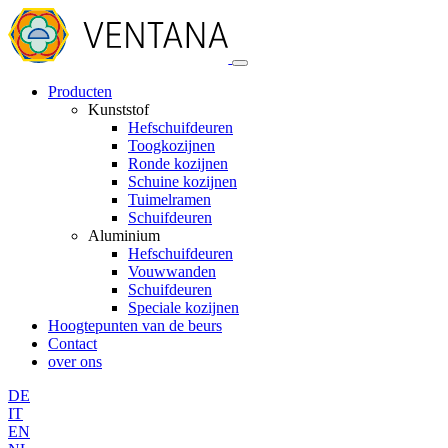
Producten
Kunststof
Hefschuifdeuren
Toogkozijnen
Ronde kozijnen
Schuine kozijnen
Tuimelramen
Schuifdeuren
Aluminium
Hefschuifdeuren
Vouwwanden
Schuifdeuren
Speciale kozijnen
Hoogtepunten van de beurs
Contact
over ons
DE
IT
EN