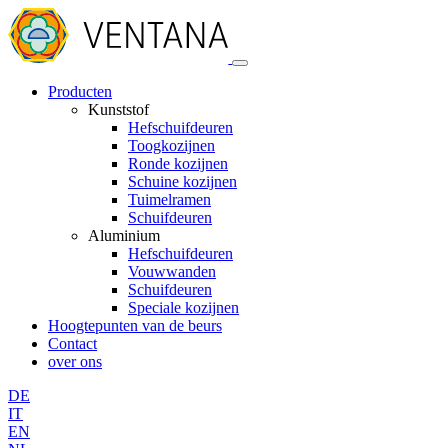
Producten
Kunststof
Hefschuifdeuren
Toogkozijnen
Ronde kozijnen
Schuine kozijnen
Tuimelramen
Schuifdeuren
Aluminium
Hefschuifdeuren
Vouwwanden
Schuifdeuren
Speciale kozijnen
Hoogtepunten van de beurs
Contact
over ons
DE
IT
EN