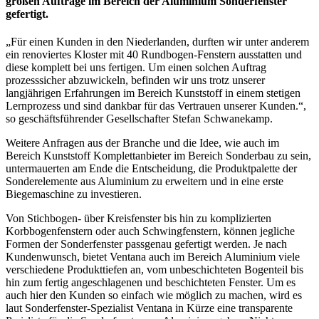
großen Aufträge im Bereich der Aluminium Sonderfenster
gefertigt.
„Für einen Kunden in den Niederlanden, durften wir unter anderem
ein renoviertes Kloster mit 40 Rundbogen-Fenstern ausstatten und
diese komplett bei uns fertigen. Um einen solchen Auftrag
prozesssicher abzuwickeln, befinden wir uns trotz unserer
langjährigen Erfahrungen im Bereich Kunststoff in einem stetigen
Lernprozess und sind dankbar für das Vertrauen unserer Kunden.“,
so geschäftsführender Gesellschafter Stefan Schwanekamp.
Weitere Anfragen aus der Branche und die Idee, wie auch im
Bereich Kunststoff Komplettanbieter im Bereich Sonderbau zu sein,
untermauerten am Ende die Entscheidung, die Produktpalette der
Sonderelemente aus Aluminium zu erweitern und in eine erste
Biegemaschine zu investieren.
Von Stichbogen- über Kreisfenster bis hin zu komplizierten
Korbbogenfenstern oder auch Schwingfenstern, können jegliche
Formen der Sonderfenster passgenau gefertigt werden. Je nach
Kundenwunsch, bietet Ventana auch im Bereich Aluminium viele
verschiedene Produkttiefen an, vom unbeschichteten Bogenteil bis
hin zum fertig angeschlagenen und beschichteten Fenster. Um es
auch hier den Kunden so einfach wie möglich zu machen, wird es
laut Sonderfenster-Spezialist Ventana in Kürze eine transparente