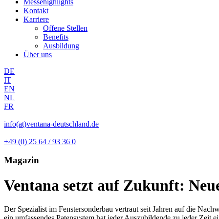
Messehighlights
Kontakt
Karriere
Offene Stellen
Benefits
Ausbildung
Über uns
DE
IT
EN
NL
FR
info(at)ventana-deutschland.de
+49 (0) 25 64 / 93 36 0
Magazin
Ventana setzt auf Zukunft: Neu
Der Spezialist im Fenstersonderbau vertraut seit Jahren auf die Nac
ein umfassendes Patensystem hat jeder Auszubildende zu jeder Zeit e