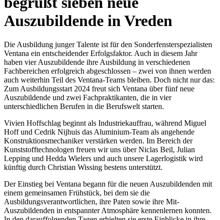
begrüßt sieben neue
Auszubildende in Vreden
Die Ausbildung junger Talente ist für den Sonderfensterspezialisten
Ventana ein entscheidender Erfolgsfaktor. Auch in diesem Jahr
haben vier Auszubildende ihre Ausbildung in verschiedenen
Fachbereichen erfolgreich abgeschlossen – zwei von ihnen werden
auch weiterhin Teil des Ventana-Teams bleiben. Doch nicht nur das:
Zum Ausbildungsstart 2024 freut sich Ventana über fünf neue
Auszubildende und zwei Fachpraktikanten, die in vier
unterschiedlichen Berufen in die Berufswelt starten.
Vivien Hoffschlag beginnt als Industriekauffrau, während Miguel
Hoff und Cedrik Nijhuis das Aluminium-Team als angehende
Konstruktionsmechaniker verstärken werden. Im Bereich der
Kunststofftechnologen freuen wir uns über Niclas Beil, Julian
Lepping und Hedda Wielers und auch unsere Lagerlogistik wird
künftig durch Christian Wissing bestens unterstützt.
Der Einstieg bei Ventana begann für die neuen Auszubildenden mit
einem gemeinsamen Frühstück, bei dem sie die
Ausbildungsverantwortlichen, ihre Paten sowie ihre Mit-
Auszubildenden in entspannter Atmosphäre kennenlernen konnten.
In den darauffolgenden Tagen erhielten sie erste Einblicke in ihre