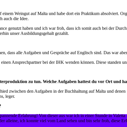
uf einem Weingut auf Malta und habe dort ein Praktikum absolviert. O
h auch die Idee.
nce genutzt haben und ich war froh, dass ich somit auch bei der Durc
erhin unser Ausbildungsgehalt gezahlt.
en, dass alle Aufgaben und Gespräche auf Englisch sind. Das war aber
n einen Ansprechpartner bei der IHK wenden können. Diese standen uns
sterproduktion zu tun. Welche Aufgaben hattest du vor Ort und ha
chied zwischen den Aufgaben in der Buchhaltung auf Malta und denen in
s, leger.
t?
spannende Erfahrung! Von dieser aus war ich in einer Stunde in Vale
er alleine, ich konnte viel vom Land sehen und bin sehr froh, diese E