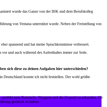
rganisiert wurde das Ganze von der IHK und dem Berufskolleg
hführung von Ventana unterstützt wurde. Neben der Freistellung von
 eher spannend und hat meine Sprachkenntnisse verbessert.
 vor und auch während des Aufenthaltes immer zur Seite.
ben sich diese zu deinen Aufgaben hier unterschieden?
 Deutschland konnte ich nicht feststellen. Der wohl größte
tta – perfekt zum Bummeln, Shoppen und die Gegend zu erkunden. Ob
rfahrung gemacht zu haben.