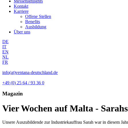
Messehighlights
Kontakt
Karriere
Offene Stellen
Benefits
Ausbildung
Über uns
DE
IT
EN
NL
FR
info(at)ventana-deutschland.de
+49 (0) 25 64 / 93 36 0
Magazin
Vier Wochen auf Malta - Sarah
Unsere Auszubildende zur Industriekauffrau Sarah war in diesem Jahr f