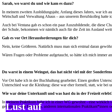
Sarah, wo warst du und wie kam es dazu?
In meinem zweiten Ausbildungsjahr, Anfang dieses Jahres, war ich a
Wirtschaft und Verwaltung Ahaus – aus unserem Berufskolleg hatte ic
Auch bei Ventana gab es schon ein paar Auszubildende, die diese Cha
der Schule, bekommen wir nämlich auch für die Zeit im Ausland weit
Gab es vor Ort Herausforderungen für dich?
Nein, keine Größeren. Natürlich muss man sich erstmal daran gewöhn
Wären Fragen oder Probleme aufgetaucht, so hätte ich mich immer a
Du warst in einem Weingut, das hat nicht viel mit der Sonderfen
Vor Ort habe ich in der Buchhaltung gearbeitet. Einen großen Unters
Unterschied war die Kleidung: diese war eher formell, statt, wie bei un
Wie war deine Unterkunft und was hast du in der Freizeit erleb
In meinem Praktikum habe ich in einer WG gewohnt - eine wirklich 
Lust auf
gemeinsam mit Freunden, anderen internationalen Praktikant*innen od