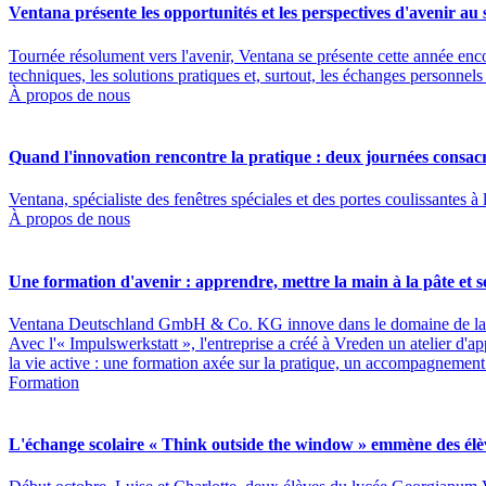
Ventana présente les opportunités et les perspectives d'avenir au
Tournée résolument vers l'avenir, Ventana se présente cette année enc
techniques, les solutions pratiques et, surtout, les échanges personnel
À propos de nous
Quand l'innovation rencontre la pratique : deux journées consacrée
Ventana, spécialiste des fenêtres spéciales et des portes coulissantes
À propos de nous
Une formation d'avenir : apprendre, mettre la main à la pâte et s
Ventana Deutschland GmbH & Co. KG innove dans le domaine de la 
Avec l'« Impulswerkstatt », l'entreprise a créé à Vreden un atelier d
la vie active : une formation axée sur la pratique, un accompagnement 
Formation
L'échange scolaire « Think outside the window » emmène des élè