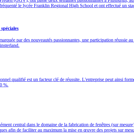
 Vreden (GGV), ont passé deux semaines passionnantes à Pittsburgh, a
t fréquenté le lycée Franklin Regional High School et ont effectué un 
 spéciales
marquée par des nouveautés passionnantes, une participation réussie au 
ünsterland.
nnel qualifié est un facteur clé de réussite. L'entreprise peut ainsi for
90 %.
 élément central dans le domaine de la fabrication de fenêtres (sur mesur
ues afin de faciliter au maximum la mise en œuvre des projets sur mesur