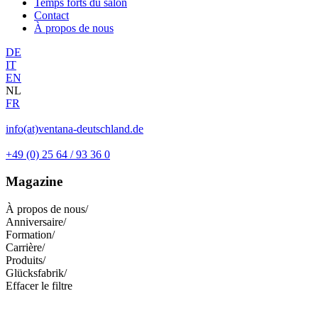
Temps forts du salon
Contact
À propos de nous
DE
IT
EN
NL
FR
info(at)ventana-deutschland.de
+49 (0) 25 64 / 93 36 0
Magazine
À propos de nous
/
Anniversaire
/
Formation
/
Carrière
/
Produits
/
Glücksfabrik
/
Effacer le filtre