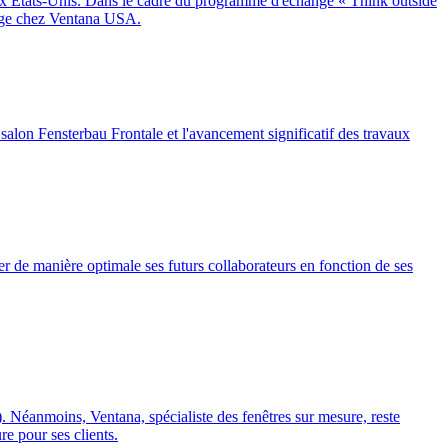
ux États-Unis. Dans le cadre du programme d'échange « Think outside
stage chez Ventana USA.
salon Fensterbau Frontale et l'avancement significatif des travaux
mer de manière optimale ses futurs collaborateurs en fonction de ses
e). Néanmoins, Ventana, spécialiste des fenêtres sur mesure, reste
e pour ses clients.