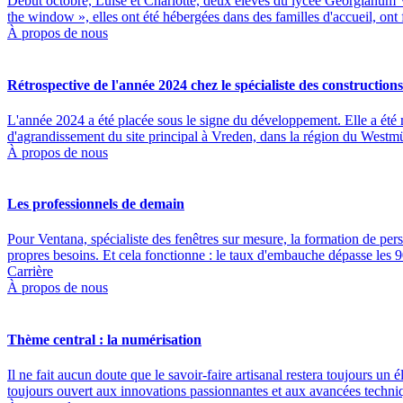
Début octobre, Luise et Charlotte, deux élèves du lycée Georgianum
the window », elles ont été hébergées dans des familles d'accueil, on
À propos de nous
Rétrospective de l'année 2024 chez le spécialiste des constructions
L'année 2024 a été placée sous le signe du développement. Elle a été 
d'agrandissement du site principal à Vreden, dans la région du Westm
À propos de nous
Les professionnels de demain
Pour Ventana, spécialiste des fenêtres sur mesure, la formation de perso
propres besoins. Et cela fonctionne : le taux d'embauche dépasse les 
Carrière
À propos de nous
Thème central : la numérisation
Il ne fait aucun doute que le savoir-faire artisanal restera toujours un
toujours ouvert aux innovations passionnantes et aux avancées techniq